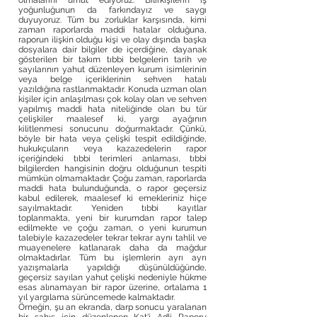
olmalarını umut ediyoruz. Bilirkişilerin iş
yoğunluğunun da farkındayız ve saygı
duyuyoruz. Tüm bu zorluklar karşısında, kimi
zaman raporlarda maddi hatalar olduğuna,
raporun ilişkin olduğu kişi ve olay dışında başka
dosyalara dair bilgiler de içerdiğine, dayanak
gösterilen bir takım tıbbi belgelerin tarih ve
sayılarının yahut düzenleyen kurum isimlerinin
veya belge içeriklerinin sehven hatalı
yazıldığına rastlanmaktadır. Konuda uzman olan
kişiler için anlaşılması çok kolay olan ve sehven
yapılmış maddi hata niteliğinde olan bu tür
çelişkiler maalesef ki, yargı ayağının
kilitlenmesi sonucunu doğurmaktadır. Çünkü,
böyle bir hata veya çelişki tespit edildiğinde,
hukukçuların veya kazazedelerin rapor
içeriğindeki tıbbi terimleri anlaması, tıbbi
bilgilerden hangisinin doğru olduğunun tespiti
mümkün olmamaktadır. Çoğu zaman, raporlarda
maddi hata bulunduğunda, o rapor geçersiz
kabul edilerek, maalesef ki emekleriniz hiçe
sayılmaktadır. Yeniden tıbbi kayıtlar
toplanmakta, yeni bir kurumdan rapor talep
edilmekte ve çoğu zaman, o yeni kurumun
talebiyle kazazedeler tekrar tekrar aynı tahlil ve
muayenelere katlanarak daha da mağdur
olmaktadırlar. Tüm bu işlemlerin ayrı ayrı
yazışmalarla yapıldığı düşünüldüğünde,
geçersiz sayılan yahut çelişki nedeniyle hükme
esas alınamayan bir rapor üzerine, ortalama 1
yıl yargılama sürüncemede kalmaktadır.
Örneğin, şu an ekranda, darp sonucu yaralanan