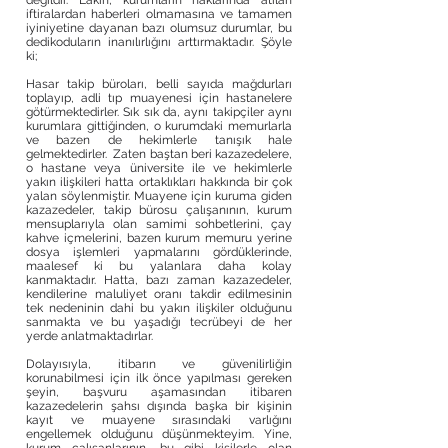
değildir. Lakin, kurumların haklarında atılan
iftiralardan haberleri olmamasına ve tamamen
iyiniyetine dayanan bazı olumsuz durumlar, bu
dedikoduların inanılırlığını arttırmaktadır. Şöyle
ki;
Hasar takip büroları, belli sayıda mağdurları
toplayıp, adli tıp muayenesi için hastanelere
götürmektedirler. Sık sık da, aynı takipçiler aynı
kurumlara gittiğinden, o kurumdaki memurlarla
ve bazen de hekimlerle tanışık hale
gelmektedirler. Zaten baştan beri kazazedelere,
o hastane veya üniversite ile ve hekimlerle
yakın ilişkileri hatta ortaklıkları hakkında bir çok
yalan söylenmiştir. Muayene için kuruma giden
kazazedeler, takip bürosu çalışanının, kurum
mensuplarıyla olan samimi sohbetlerini, çay
kahve içmelerini, bazen kurum memuru yerine
dosya işlemleri yapmalarını gördüklerinde,
maalesef ki bu yalanlara daha kolay
kanmaktadır. Hatta, bazı zaman kazazedeler,
kendilerine maluliyet oranı takdir edilmesinin
tek nedeninin dahi bu yakın ilişkiler olduğunu
sanmakta ve bu yaşadığı tecrübeyi de her
yerde anlatmaktadırlar.
Dolayısıyla, itibarın ve güvenilirliğin
korunabilmesi için ilk önce yapılması gereken
şeyin, başvuru aşamasından itibaren
kazazedelerin şahsı dışında başka bir kişinin
kayıt ve muayene sırasındaki varlığını
engellemek olduğunu düşünmekteyim. Yine,