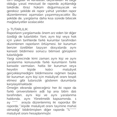
tüm bulgular ve kanaatler, dayanakları ve bağlı
olduğu yasal mevzuat ile raporda açıklandığı
takdirde, itiraz hüküm doğurmayacak ve
gereksiz şekilde ek rapor yahut yeniden rapor
düzenlenmesi aşamaları yaşanmayacaktır. Bu
şekilde de, yargılama daha kısa sürede bitecek
mağduriyetler azalacaktır.
3- TUTARLILIK:
Raporların yargılamada önem arz eden bir diğer
özelliği de tutarlılıktır. Yani, aynı kişi veya hak
için yakın tarihlerde farklı kurumlar tarafından
düzenlenen raporların örtüşmesi, bir kurumun
benzer özellikler taşıyan dosyalarda aynı
kanaati bildirmesi sonucu bilimsel görüşlerin
tutarlılığıdır.
Yargı sürecinde kimi zaman; aynı kişi ve aynı
yaralanma konusunda farklı kurumların farklı
kanaate varmaları, hatta bir kurumun veya
heyetin kişide kalıcı maluliyet
gerçekleşmediğini bildirmesine rağmen başka
bir kurumun aynı kişi için maluliyet oranı tespit
etmesi gibi tutarsızlık gösteren durumlarla
karşılaşılmaktadır.
Örneğin ekranda göreceğiniz her iki rapor da
farklı üniversitelerin adli tıp ana bilim dalı
tarafından, aynı kişi ve aynı yaralanma
hakkında, aynı Yönetmelik kapsamında, 1
ay ***** arayla düzenlenmiş iki rapordur. Bir
raporda; "..kişide maluliyet oranı tayinine mahal
olmadığı" bildirilmişken diğer raporda "%******
maluliyet oranı hesaplanmıştır.