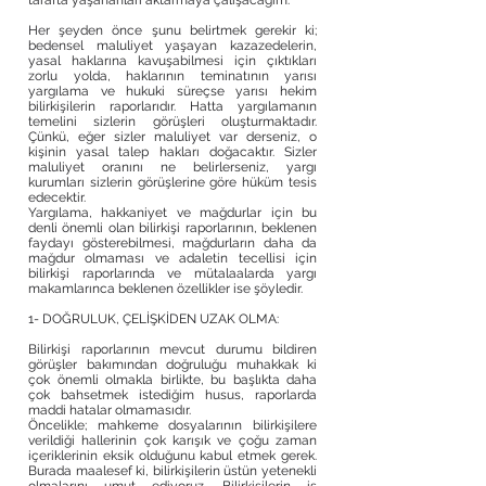
tarafta yaşananları aktarmaya çalışacağım.
Her şeyden önce şunu belirtmek gerekir ki;
bedensel maluliyet yaşayan kazazedelerin,
yasal haklarına kavuşabilmesi için çıktıkları
zorlu yolda, haklarının teminatının yarısı
yargılama ve hukuki süreçse yarısı hekim
bilirkişilerin raporlarıdır. Hatta yargılamanın
temelini sizlerin görüşleri oluşturmaktadır.
Çünkü, eğer sizler maluliyet var derseniz, o
kişinin yasal talep hakları doğacaktır. Sizler
maluliyet oranını ne belirlerseniz, yargı
kurumları sizlerin görüşlerine göre hüküm tesis
edecektir.
Yargılama, hakkaniyet ve mağdurlar için bu
denli önemli olan bilirkişi raporlarının, beklenen
faydayı gösterebilmesi, mağdurların daha da
mağdur olmaması ve adaletin tecellisi için
bilirkişi raporlarında ve mütalaalarda yargı
makamlarınca beklenen özellikler ise şöyledir.
1- DOĞRULUK, ÇELİŞKİDEN UZAK OLMA:
Bilirkişi raporlarının mevcut durumu bildiren
görüşler bakımından doğruluğu muhakkak ki
çok önemli olmakla birlikte, bu başlıkta daha
çok bahsetmek istediğim husus, raporlarda
maddi hatalar olmamasıdır.
Öncelikle; mahkeme dosyalarının bilirkişilere
verildiği hallerinin çok karışık ve çoğu zaman
içeriklerinin eksik olduğunu kabul etmek gerek.
Burada maalesef ki, bilirkişilerin üstün yetenekli