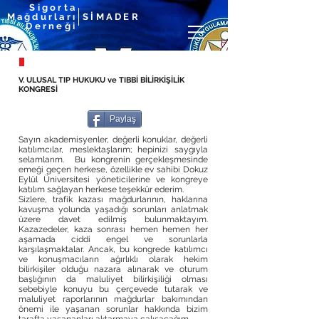
Sigorta
Mağdurları
Sİ
MA
DER
Derneği
V. ULUSAL TIP HUKUKU ve TIBBİ BİLİRKİŞİLİK
KONGRESİ
Paylaş
Sayın akademisyenler, değerli konuklar, değerli
katılımcılar, meslektaşlarım; hepinizi saygıyla
selamlarım. Bu kongrenin gerçekleşmesinde
emeği geçen herkese, özellikle ev sahibi Dokuz
Eylül Üniversitesi yöneticilerine ve kongreye
katılım sağlayan herkese teşekkür ederim.
Sizlere, trafik kazası mağdurlarının, haklarına
kavuşma yolunda yaşadığı sorunları anlatmak
üzere davet edilmiş bulunmaktayım.
Kazazedeler, kaza sonrası hemen hemen her
aşamada ciddi engel ve sorunlarla
karşılaşmaktalar. Ancak, bu kongrede katılımcı
ve konuşmacıların ağırlıklı olarak hekim
bilirkişiler olduğu nazara alınarak ve oturum
başlığının da maluliyet bilirkişiliği olması
sebebiyle konuyu bu çerçevede tutarak ve
maluliyet raporlarının mağdurlar bakımından
önemi ile yaşanan sorunlar hakkında bizim