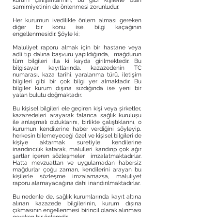
kurum çalışanlarının, bu gibi kişilerle olan
samimiyetinin de önlenmesi zorunludur.
Her kurumun ivedilikle önlem alması gereken
diğer bir konu ise, bilgi kaçağının
engellenmesidir. Şöyle ki;
Maluliyet raporu almak için bir hastane veya
adli tıp dalına başvuru yapıldığında, mağdurun
tüm bilgileri illa ki kayda girilmektedir. Bu
bilgisayar kayıtlarında, kazazedenin TC
numarası, kaza tarihi, yaralanma türü, iletişim
bilgileri gibi bir çok bilgi yer almaktadır. Bu
bilgiler kurum dışına sızdığında ise yeni bir
yalan bulutu doğmaktadır.
Bu kişisel bilgileri ele geçiren kişi veya şirketler,
kazazedeleri arayarak falanca sağlık kuruluşu
ile anlaşmalı olduklarını, birlikte çalıştıklarını, o
kurumun kendilerine haber verdiğini söyleyip,
herkesin bilemeyeceği özel ve kişisel bilgileri de
kişiye aktarmak suretiyle kendilerine
inandırıcılık katarak, malulleri kandırıp çok ağır
şartlar içeren sözleşmeler imzalatmaktadırlar.
Hatta mevzuattan ve uygulamadan habersiz
mağdurlar çoğu zaman, kendilerini arayan bu
kişilerle sözleşme imzalamazsa, maluliyet
raporu alamayacağına dahi inandırılmaktadırlar.
Bu nedenle de, sağlık kurumlarında kayıt altına
alınan kazazede bilgilerinin, kurum dışına
çıkmasının engellenmesi birincil olarak alınması