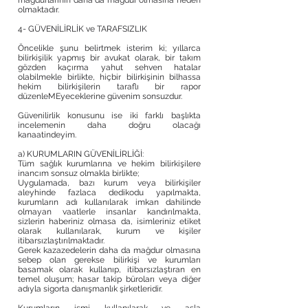
mağdurlarının daha da mağdur olmasına neden
olmaktadır.
4- GÜVENİLİRLİK ve TARAFSIZLIK
Öncelikle şunu belirtmek isterim ki; yıllarca
bilirkişilik yapmış bir avukat olarak, bir takım
gözden kaçırma yahut sehven hatalar
olabilmekle birlikte, hiçbir bilirkişinin bilhassa
hekim bilirkişilerin taraflı bir rapor
düzenleMEyeceklerine güvenim sonsuzdur.
Güvenilirlik konusunu ise iki farklı başlıkta
incelemenin daha doğru olacağı
kanaatindeyim.
a) KURUMLARIN GÜVENİLİRLİĞİ:
Tüm sağlık kurumlarına ve hekim bilirkişilere
inancım sonsuz olmakla birlikte;
Uygulamada, bazı kurum veya bilirkişiler
aleyhinde fazlaca dedikodu yapılmakta,
kurumların adı kullanılarak imkan dahilinde
olmayan vaatlerle insanlar kandırılmakta,
sizlerin haberiniz olmasa da, isimleriniz etiket
olarak kullanılarak, kurum ve kişiler
itibarsızlaştırılmaktadır.
Gerek kazazedelerin daha da mağdur olmasına
sebep olan gerekse bilirkişi ve kurumları
basamak olarak kullanıp, itibarsızlaştıran en
temel oluşum; hasar takip büroları veya diğer
adıyla sigorta danışmanlık şirketleridir.