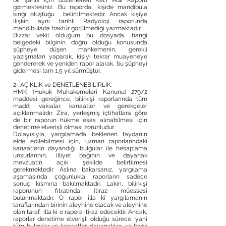
bir şahıs için düzenlenen Kat'i Adli Raporu
görmektesiniz. Bu raporda, kişide mandibula
kırığı oluştuğu belirtilmektedir. Ancak kişiye
ilişkin aynı tarihli Radyoloji raporunda
mandibulada fraktür görülmediği yazmaktadır.
Bizzat vekil olduğum bu dosyada, hangi
belgedeki bilginin doğru olduğu konusunda
şüpheye düşen mahkemenin, gerekli
yazışmaları yaparak, kişiyi tekrar muayeneye
göndererek ve yeniden rapor alarak, bu şüpheyi
gidermesi tam 1,5 yıl sürmüştür.
2- AÇIKLIK ve DENETLENEBİLİRLİK:
HMK (Hukuk Muhakemeleri Kanunu) 279/2
maddesi gereğince, bilirkişi raporlarında tüm
maddi vakıalar, kanaatler ve gerekçeler
açıklanmalıdır. Zira, yerleşmiş içtihatlara göre
de bir raporun hükme esas alınabilmesi için
denetime elverişli olması zorunludur.
Dolayısıyla, yargılamada beklenen faydanın
elde edilebilmesi için, uzman raporlarındaki
kanaatlerin dayandığı bulgular ile hesaplama
unsurlarının, illiyet bağının ve dayanak
mevzuatın açık şekilde belirtilmesi
gerekmektedir. Aslına bakarsanız, yargılama
aşamasında çoğunlukla raporların sadece
sonuç kısmına bakılmaktadır. Lakin, bilirkişi
raporunun fıtratında itiraz müessesi
bulunmaktadır. O rapor illa ki yargılamanın
taraflarından birinin aleyhine olacak ve aleyhine
olan taraf illa ki o rapora itiraz edecektir. Ancak,
raporlar denetime elverişli olduğu sürece, yani