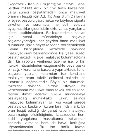
(Sigortacılık Kanunu m.30/13 ve ZMMS Genel
Şartları m.Ek6) Artık bir çok trafik kazasında,
yargı süreci başlatılmadan önce maluliyet
oranının tespiti için Adli Tıp Ana Bilim Dallarına
bireysel başvuru yapılmakta ve böylece sigorta
şirketleri ve sorumlular ile sulh yoluyla
uyuşmazlıklar giderilebilmekte yahut yargılama
süreci kısaltılmaktadır. Bir kazazedenin, hakları
için yasal mücadeleye başlayıp
başlamayacağını, her şeyden önce maluliyet
durumuna ilişkin heyet raporları belirlemektedir.
Hekim bilirkişilerce kazazede hakkında
maluliyet oranı belirlendiğinde, kişi yasal süreci
başlatmaktadır. Kişide maluliyet bulunmadığına
dair bir raporun verilmesi üzerine ise, o kişi
hukuki mücadeleden vazgeçmekte veya başka
bir sağlık kurumuna başvuru yapmaktadır. İkinci
başvuru yapılan kurumdan ise kendisine
maluliyet oranı takdir edilmesi halinde ise
tutarsızlık doğmaktadır. Böyle bir durumda,
tazminat haklarını almak isteyen bir
kazazedenin maluliyet oranı takdir edilen ikinci
rapora itimat ederek hukuki mücadeleye
başlayacağı muhakkaktır. Lakin, aslında
maluliyeti bulunmayan bir kişi yasal sürece
başlayıp da, başka bir kurum tarafından farklı bir
oran tespit edildiğinde yahut kalıcı maluliyeti
bulunmadığı bildirildiğinde, kazazedeler hem
ciddi yargılama masraflarına katlanmak
zorunda kalmakta hem de hayal kırıklığına
uğramaktadırlar. Bu ise trafik kazası