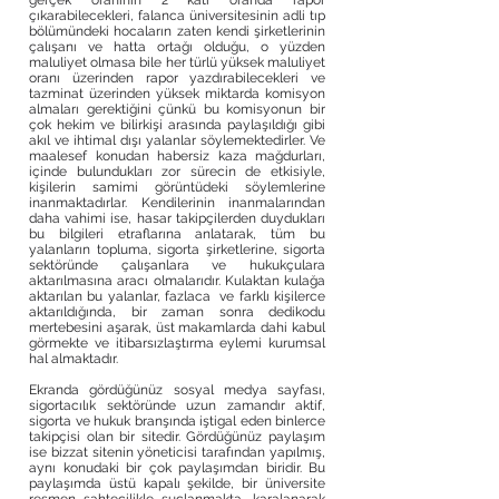
gerçek oranının 2 katı oranda rapor
çıkarabilecekleri, falanca üniversitesinin adli tıp
bölümündeki hocaların zaten kendi şirketlerinin
çalışanı ve hatta ortağı olduğu, o yüzden
maluliyet olmasa bile her türlü yüksek maluliyet
oranı üzerinden rapor yazdırabilecekleri ve
tazminat üzerinden yüksek miktarda komisyon
almaları gerektiğini çünkü bu komisyonun bir
çok hekim ve bilirkişi arasında paylaşıldığı gibi
akıl ve ihtimal dışı yalanlar söylemektedirler. Ve
maalesef konudan habersiz kaza mağdurları,
içinde bulundukları zor sürecin de etkisiyle,
kişilerin samimi görüntüdeki söylemlerine
inanmaktadırlar. Kendilerinin inanmalarından
daha vahimi ise, hasar takipçilerden duydukları
bu bilgileri etraflarına anlatarak, tüm bu
yalanların topluma, sigorta şirketlerine, sigorta
sektöründe çalışanlara ve hukukçulara
aktarılmasına aracı olmalarıdır. Kulaktan kulağa
aktarılan bu yalanlar, fazlaca ve farklı kişilerce
aktarıldığında, bir zaman sonra dedikodu
mertebesini aşarak, üst makamlarda dahi kabul
görmekte ve itibarsızlaştırma eylemi kurumsal
hal almaktadır.
Ekranda gördüğünüz sosyal medya sayfası,
sigortacılık sektöründe uzun zamandır aktif,
sigorta ve hukuk branşında iştigal eden binlerce
takipçisi olan bir sitedir. Gördüğünüz paylaşım
ise bizzat sitenin yöneticisi tarafından yapılmış,
aynı konudaki bir çok paylaşımdan biridir. Bu
paylaşımda üstü kapalı şekilde, bir üniversite