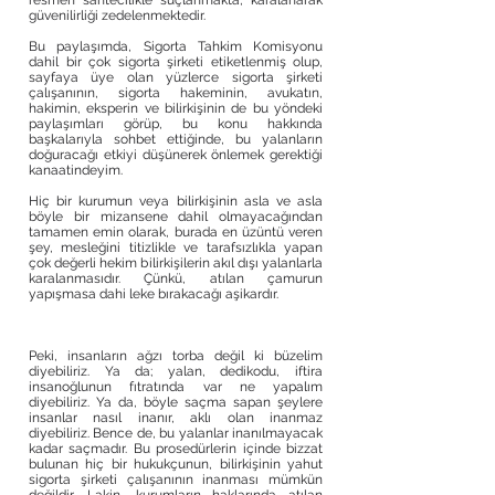
resmen sahtecilikle suçlanmakta, karalanarak
güvenilirliği zedelenmektedir.
Bu paylaşımda, Sigorta Tahkim Komisyonu
dahil bir çok sigorta şirketi etiketlenmiş olup,
sayfaya üye olan yüzlerce sigorta şirketi
çalışanının, sigorta hakeminin, avukatın,
hakimin, eksperin ve bilirkişinin de bu yöndeki
paylaşımları görüp, bu konu hakkında
başkalarıyla sohbet ettiğinde, bu yalanların
doğuracağı etkiyi düşünerek önlemek gerektiği
kanaatindeyim.
Hiç bir kurumun veya bilirkişinin asla ve asla
böyle bir mizansene dahil olmayacağından
tamamen emin olarak, burada en üzüntü veren
şey, mesleğini titizlikle ve tarafsızlıkla yapan
çok değerli hekim bilirkişilerin akıl dışı yalanlarla
karalanmasıdır. Çünkü, atılan çamurun
yapışmasa dahi leke bırakacağı aşikardır.
Peki, insanların ağzı torba değil ki büzelim
diyebiliriz. Ya da; yalan, dedikodu, iftira
insanoğlunun fıtratında var ne yapalım
diyebiliriz. Ya da, böyle saçma sapan şeylere
insanlar nasıl inanır, aklı olan inanmaz
diyebiliriz. Bence de, bu yalanlar inanılmayacak
kadar saçmadır. Bu prosedürlerin içinde bizzat
bulunan hiç bir hukukçunun, bilirkişinin yahut
sigorta şirketi çalışanının inanması mümkün