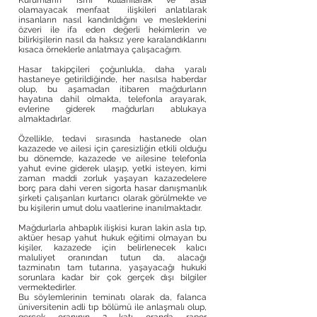
Kurumların ismi kullanılarak ve asla
olamayacak menfaat ilişkileri anlatılarak
insanların nasıl kandırıldığını ve mesleklerini
özveri ile ifa eden değerli hekimlerin ve
bilirkişilerin nasıl da haksız yere karalandıklarını
kısaca örneklerle anlatmaya çalışacağım.
Hasar takipçileri çoğunlukla, daha yaralı
hastaneye getirildiğinde, her nasılsa haberdar
olup, bu aşamadan itibaren mağdurların
hayatına dahil olmakta, telefonla arayarak,
evlerine giderek mağdurları ablukaya
almaktadırlar.
Özellikle, tedavi sırasında hastanede olan
kazazede ve ailesi için çaresizliğin etkili olduğu
bu dönemde, kazazede ve ailesine telefonla
yahut evine giderek ulaşıp, yetki isteyen, kimi
zaman maddi zorluk yaşayan kazazedelere
borç para dahi veren sigorta hasar danışmanlık
şirketi çalışanları kurtarıcı olarak görülmekte ve
bu kişilerin umut dolu vaatlerine inanılmaktadır.
Mağdurlarla ahbaplık ilişkisi kuran lakin asla tıp,
aktüer hesap yahut hukuk eğitimi olmayan bu
kişiler, kazazede için belirlenecek kalıcı
maluliyet oranından tutun da, alacağı
tazminatın tam tutarına, yaşayacağı hukuki
sorunlara kadar bir çok gerçek dışı bilgiler
vermektedirler.
Bu söylemlerinin teminatı olarak da, falanca
üniversitenin adli tıp bölümü ile anlaşmalı olup,