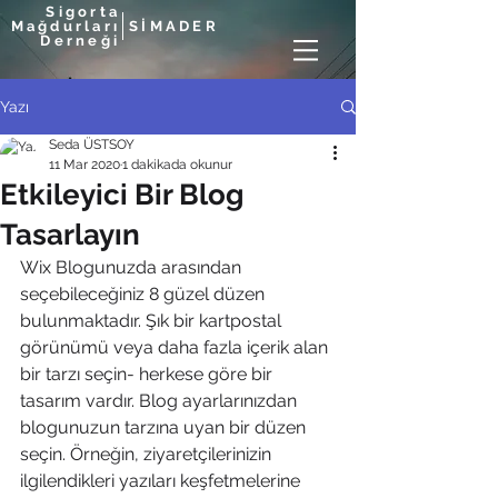
Sigorta
Mağdurları
Sİ
MA
DER
Derneği
Yazı
Seda ÜSTSOY
11 Mar 2020
1 dakikada okunur
Etkileyici Bir Blog
Tasarlayın
Wix Blogunuzda arasından 
seçebileceğiniz 8 güzel düzen 
bulunmaktadır. Şık bir kartpostal 
görünümü veya daha fazla içerik alan 
bir tarzı seçin- herkese göre bir 
tasarım vardır. Blog ayarlarınızdan 
blogunuzun tarzına uyan bir düzen 
seçin. Örneğin, ziyaretçilerinizin 
ilgilendikleri yazıları keşfetmelerine 